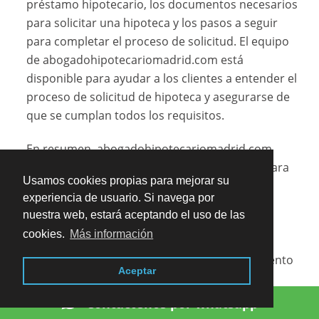
préstamo hipotecario, los documentos necesarios
para solicitar una hipoteca y los pasos a seguir
para completar el proceso de solicitud. El equipo
de abogadohipotecariomadrid.com está
disponible para ayudar a los clientes a entender el
proceso de solicitud de hipoteca y asegurarse de
que se cumplan todos los requisitos.
En resumen, abogadohipotecariomadrid.com
ofrece un servicio de mediación hipotecaria para
Usamos cookies propias para mejorar su
ayudar a sus clientes a encontrar la mejor
experiencia de usuario. Si navega por
solución para sus necesidades financieras. El
nuestra web, estará aceptando el uso de las
servicio de mediación hipotecaria ofrece una
cookies.
Más información
amplia gama de opciones para satisfacer sus
necesidades financieras, así como asesoramiento
Aceptar
para ayudar a los clientes a tomar la mejor
decisión financiera y asesoramiento sobre el
Contáctenos por whatsapp
proceso de solicitud de hipoteca. Si está buscando