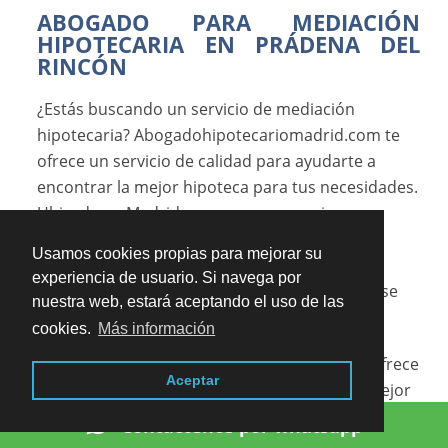
ABOGADO PARA MEDIACIÓN
HIPOTECARIA EN PRÁDENA DEL
RINCÓN
¿Estás buscando un servicio de mediación
hipotecaria? Abogadohipotecariomadrid.com te
ofrece un servicio de calidad para ayudarte a
encontrar la mejor hipoteca para tus necesidades.
Ubicada en Madrid, pero con presencia en
Prádena del Rincón,
Usamos cookies propias para mejorar su
Abogadohipotecariomadrid.com es tu mejor
experiencia de usuario. Si navega por
opción para encontrar la hipoteca que mejor se
nuestra web, estará aceptando el uso de las
ajuste a tus necesidades.
cookies.
Más información
La mediación hipotecaria es un servicio que ofrece
Aceptar
asesoramiento y consejo para encontrar la mejor
hipoteca para tu situación. Nuestros expertos
Contáctenos por whatsapp
hipotecarios están aquí para ayudarte a encontrar