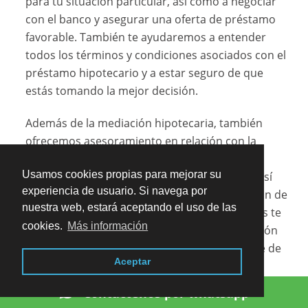
para tu situación particular, así como a negociar
con el banco y asegurar una oferta de préstamo
favorable. También te ayudaremos a entender
todos los términos y condiciones asociados con el
préstamo hipotecario y a estar seguro de que
estás tomando la mejor decisión.
Además de la mediación hipotecaria, también
ofrecemos asesoramiento en relación con la
compra y venta de viviendas, préstamos
Usamos cookies propias para mejorar su
personales, asesoramiento fiscal y contable, así
experiencia de usuario. Si navega por
como asesoramiento en relación con la gestión de
nuestra web, estará aceptando el uso de las
propiedades. Nuestro equipo de profesionales te
cookies.
Más información
ayudará en todos los aspectos de tu transacción
inmobiliaria para asegurar que todo se realice de
Aceptar
acuerdo con la ley y que obtengas el mejor
resultado posible.
Contáctenos por whatsapp